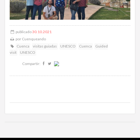
publicado
30.10.2021
por
Cuenqueando
Cuenca
visitas guiadas
UNESCO
Cuenca
Guided
visit
UNESCO
Compartir: