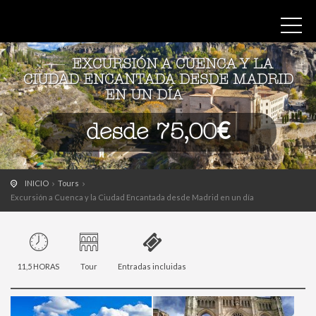
EXCURSIÓN A CUENCA Y LA
CIUDAD ENCANTADA DESDE MADRID
EN UN DÍA
desde 75,00€
INICIO
Tours
Excursión a Cuenca y la Ciudad Encantada desde Madrid en un día
11,5 HORAS
Tour
Entradas incluidas