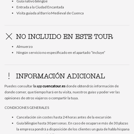
Guía nativo bilingüe
Entrada a la Ciudad Encantada
Visita guiada al Barrio Medieval de Cuenca
NO INCLUIDO EN ESTE TOUR
Almuerzo
Ningún servicio no especificado en el apartado “Incluye”
INFORMACIÓN ADICIONAL
Puedes consultar
la app
cuencatour.
es
donde obtendrás información de
donde comer, que tiempo hará en tu visita, nuestros guías y poder ver las
opiniones de otros viajeros o compartir la tuya.
CONDICIONES GENERALES
Cancelación sin costes hasta 24 horas antes de la excursión
Guía bilingüe hasta 30 personas. En caso de ocuparse más de 30 plazas
la empresa pondrá a disposición de los clientes un guía de habla hispana