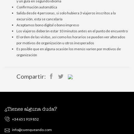
y un guía en segundo idioma
Confirmación automática
Salida desde 4 personas, si solo hubiera 3 viajeros inscritos a la
excursión, esta se cancelaría
Aceptamos bono digital o bono impreso
Los viajeros deberán estar 10 minutos antes en el punto de encuentro
El orden de las visitas, así como los horarios se pueden ver alterados
por motivos de organización u otros inesperados
Es posible que en alguna ocasión los menús varíen por motivos de
organización
Compartir:
¿Tienes alguna duda?
+34 651 919 852
info@cuenqueando.com