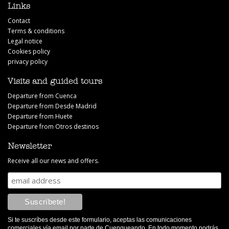
Links
Contact
Visitamos con ellos la Mina Romana Cuevas del Sanabrio,
Terms & conditions
excelente guía y muy buena explicación del yacimiento.
Legal notice
Cookies policy
privacy policy
Visits and guided tours
Departure from Cuenca
Departure from Desde Madrid
Departure from Huete
Departure from Otros destinos
Newsletter
Receive all our news and offers.
Francisco Martín
Hicimos la ruta de la ciudad encantada y del nacimiento
del río cuervo con Víctor y nos encantó. Tuvimos la suerte
Si te suscríbes desde este formulario, aceptas las comunicaciones
comerciales vía email por parte de Cuenqueando. En todo momento podrás
de ser un grupo pequeño y Víctor es un excelente guía. No