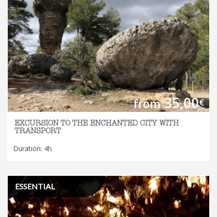
35,00
from
€
EXCURSION TO THE ENCHANTED CITY WITH
TRANSPORT
Duration: 4h
ESSENTIAL