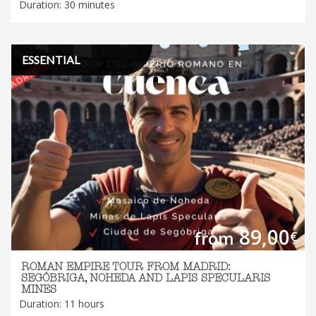
Duration: 30 minutes
ESSENTIAL
89,00
from
€
ROMAN EMPIRE TOUR FROM MADRID:
SEGÓBRIGA, NOHEDA AND LAPIS SPECULARIS
MINES
Duration: 11 hours