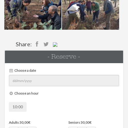
Share:
- Reserve -
Choose a date
Choose an hour
10:00
Adults
30,00
€
Seniors
30,00
€