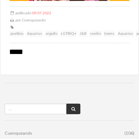
publicado
09.07.2022
por
Cuenqueando
pueblos
Aquarius
orgullo
LGTBIQ+
J&B
sexilio
towns
Aquarius
p
Cuenqueando
(106)