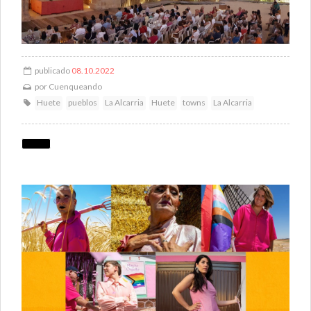
publicado
08.10.2022
por
Cuenqueando
Huete
pueblos
La Alcarria
Huete
towns
La Alcarria