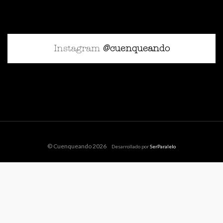
Instagram
@cuenqueando
© Cuenqueando 2026
Desarrollado por
SerParalelo