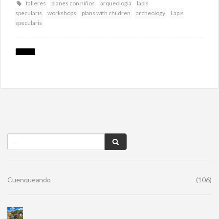
talleres
planes con niños
arqueologia
lapis
specularis
workshops
plans with children
archeology
Lapis
specularis
Cuenqueando
(106)