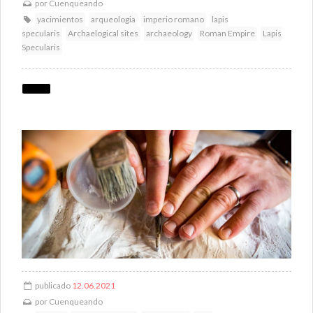
por
Cuenqueando
yacimientos
arqueologia
imperio romano
lapis
specularis
Archaelogical sites
archaeology
Roman Empire
Lapis
Specularis
publicado
12.06.2021
por
Cuenqueando