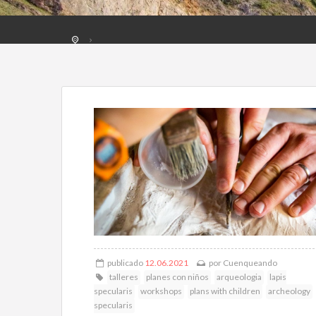
publicado
12.06.2021
por
Cuenqueando
talleres
planes con niños
arqueologia
lapis
specularis
workshops
plans with children
archeology
specularis