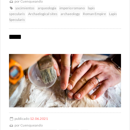
por
Cuenqueando
yacimientos
arqueologia
imperio romano
lapis
specularis
Archaelogical sites
archaeology
Roman Empire
Lapis
Specularis
publicado
12.06.2021
por
Cuenqueando