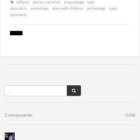
talleres
planes con niños
arqueologia
lapis
specularis
workshops
plans with children
archeology
Lapis
specularis
Cuenqueando
(106)