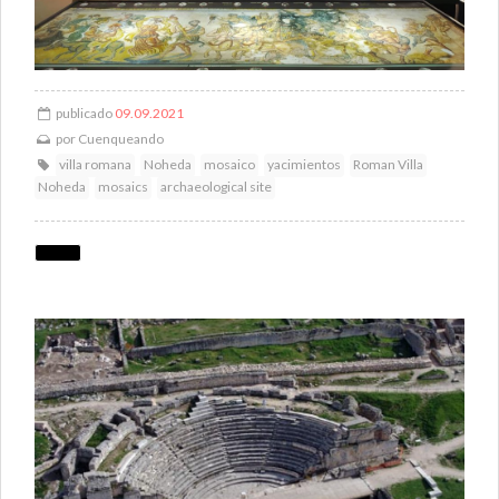
publicado
09.09.2021
por
Cuenqueando
villa romana
Noheda
mosaico
yacimientos
Roman Villa
Noheda
mosaics
archaeological site