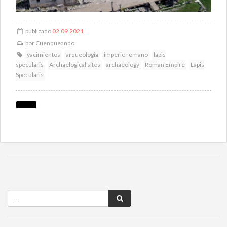
publicado
02.09.2021
por
Cuenqueando
yacimientos
arqueologia
imperio romano
lapis
specularis
Archaelogical sites
archaeology
Roman Empire
Lapis
Specularis