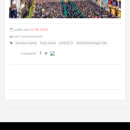
publicado
22.03.2023
por
Cuenqueando
Semana Santa
holy week
UNESCO
World Heritage City
Compartir: