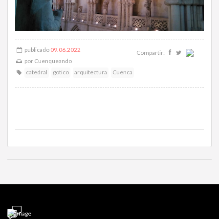
publicado
09.06.2022
Compartir:
por
Cuenqueando
catedral
gotico
arquitectura
Cuenca