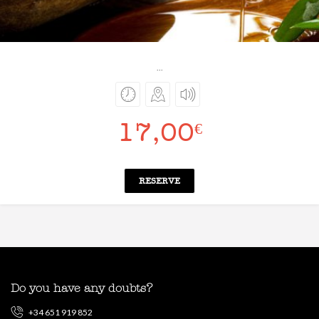
...
17,00
€
RESERVE
Do you have any doubts?
+34 651 919 852