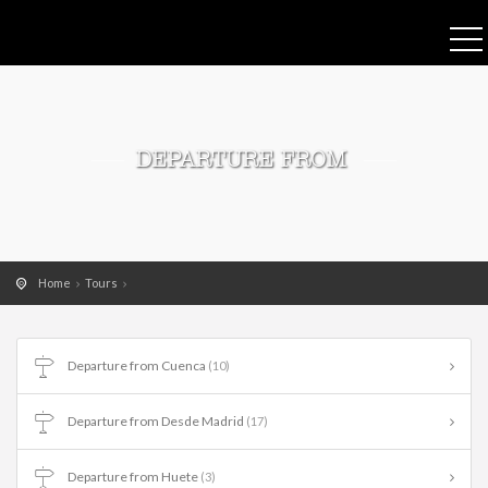
DEPARTURE FROM
Home
Tours
Departure from Cuenca
(10)
Departure from Desde Madrid
(17)
Departure from Huete
(3)