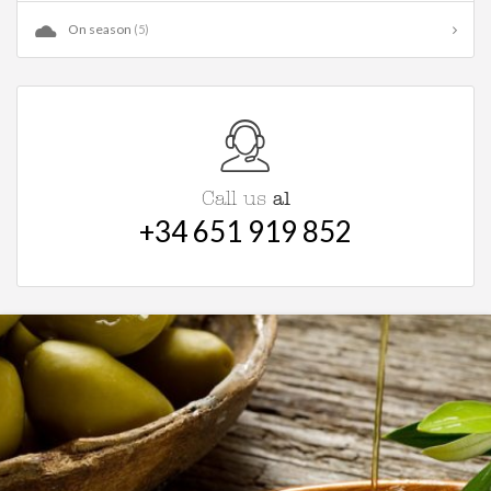
On season
(5)
al
Call us
+34 651 919 852